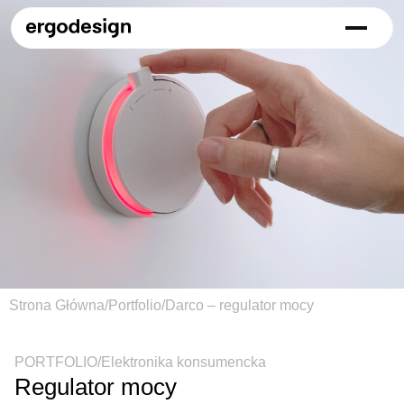
Strona Główna
/
Portfolio
/
Darco – regulator mocy
PORTFOLIO
/
Elektronika konsumencka
Regulator mocy