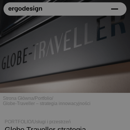
Strona Główna
/
Portfolio
/
Globe-Traveller – strategia innowacyjności
PORTFOLIO
/
Usługi i przestrzeń
Globe Traveller strategia