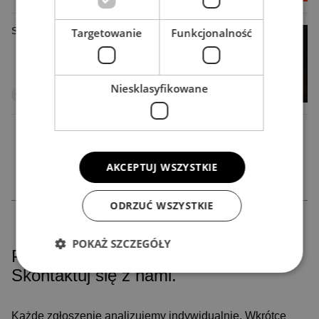
Specjalizacje projektowe
Targetowanie
Funkcjonalność
Niesklasyfikowane
AKCEPTUJ WSZYSTKIE
ODRZUĆ WSZYSTKIE
POKAŻ SZCZEGÓŁY
Potrzebujesz dobrego projektu?
Skontaktuj się z nami.
Niezbędne
Wydajność
Targetowanie
Każde zgłoszenie analizujemy indywidualnie. Wkrótce