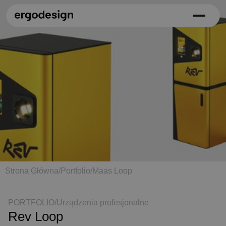
Strona Główna
/
Portfolio
/
Maas Loop
PORTFOLIO
/
Urządzenia profesjonalne
Rev Loop