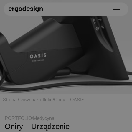
Strona Główna
/
Portfolio
/
Oniry – OASIS
PORTFOLIO
/
Medycyna
Oniry – Urządzenie