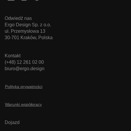
Odwiedź nas
Ergo Design Sp. z o.o.
ul. Przemysłowa 13
30-701 Kraków, Polska
Kontakt
(+48) 12 261 02 00
VISITOR_PRIVACY_METADATA
5 miesi
YouTube
tygod
biuro@ergo.design
.youtube.com
Polityka prywatności
Warunki współpracy
Dojazd