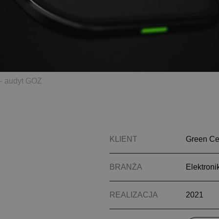
 – audyt GOZ
KLIENT
Green Ce
BRANŻA
Elektron
REALIZACJA
2021