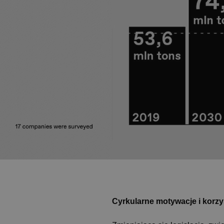
sekundy
botów. Jest to korzystne dla
.hs-analytics.net
internetowej, ponieważ umo
ważnych raportów na temat k
witryny internetowej.
29 minut 53
Ten plik cookie służy do rozr
Cloudflare Inc.
Polityce prywatności Google
sekundy
botów. Jest to korzystne dla
.hsforms.com
internetowej, ponieważ umo
ważnych raportów na temat k
witryny internetowej.
29 minut 54
Ten plik cookie służy do rozr
Cloudflare Inc.
sekundy
botów. Jest to korzystne dla
.vimeo.com
internetowej, ponieważ umo
ważnych raportów na temat k
witryny internetowej.
METADATA
5 miesięcy 4
Ten plik cookie jest używan
YouTube
tygodnie
przechowywania zgody użyt
.youtube.com
prywatności dla ich interakcj
Rejestruje dane dotyczące z
odwiedzającego na różne pol
prywatności, zapewniając, że
zostaną uhonorowane w przy
29 minut 52
Ten plik cookie służy do rozr
Cloudflare Inc.
sekundy
botów. Jest to korzystne dla
.start.ergo.design
internetowej, ponieważ umo
ważnych raportów na temat k
Cyrkularne motywacje i korzy
witryny internetowej.
29 minut 53
Ten plik cookie służy do rozr
Cloudflare Inc.