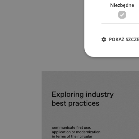
Niezbędne
POKAŻ SZCZ
Ni
Niezbędne pliki cook
zarządzanie kontem. 
Nazwa
__cf_bm
__cf_bm