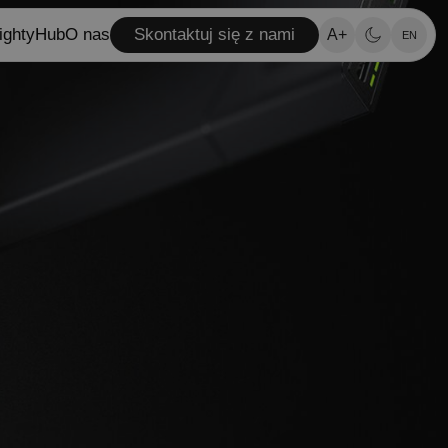
ighty
Hub
O nas
Skontaktuj się z nami
A+
EN