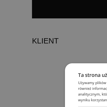
KLIENT
Ta strona u
Używamy plików co
również informac
analitycznym, któ
wyniku korzystani