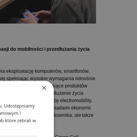
asji do mobilności i przedłużania życia
wia eksploatację komputerów, smartfonów,
kowej spełniając wysokie wymagania odnośnie
×
oim portfolio ponad 3 tysiące produktów
rii umożliwiających przedłużenie życia
Obecnie wchodzi w branżę electromobility.
chu. Udostępniamy
ozwijać się w zgodzie z zasadami ekonomii
klamowym i
odukty przyjazne dla użytkownika, ale także
ub które zebrali w