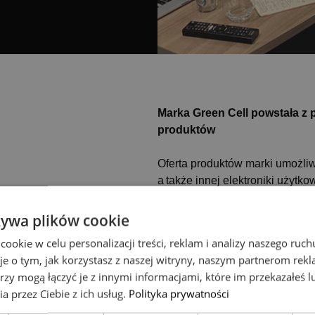
Marka Green Cell powstała z p
produktów
Oferta produktów marki umożli
a także innej elektroniki użyt
wydajności. Green Cell ma w sw
do zasilania urządzeń oraz bate
żywa plików cookie
urządzeń zamiast ich wymiany. 
okie w celu personalizacji treści, reklam i analizy naszego ru
Green Cell dąży do tego, aby r
je o tym, jak korzystasz z naszej witryny, naszym partnerom re
cyrkularnej. Chce wytwarzać pr
rzy mogą łączyć je z innymi informacjami, które im przekazałeś l
bezpieczne dla Planety.
a przez Ciebie z ich usług.
Polityka prywatności