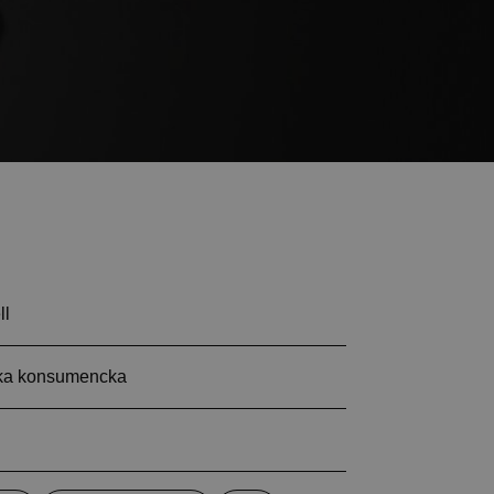
ll
ika konsumencka