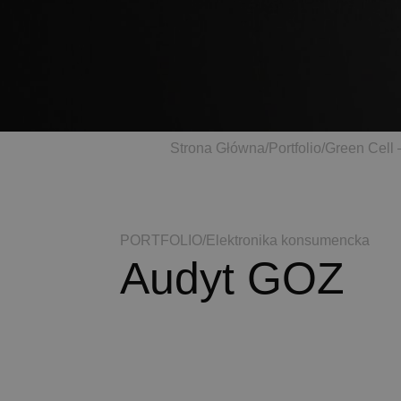
Strona Główna
/
Portfolio
/
Green Cell
PORTFOLIO
/
Elektronika konsumencka
Audyt GOZ