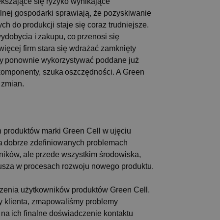
ększające się ryzyko wynikające
 strony
żliwia tworzenie
lnej gospodarki sprawiają, że pozyskiwanie
orzystania z jej
 do produkcji staje się coraz trudniejsze.
dobycia i zakupu, co przenosi się
 przez usługę
iętywania
więcej firm stara się wdrażać zamknięty
dy użytkownika na
ne, aby baner cookie
 by ponownie wykorzystywać poddane już
oprawnie.
komponenty, szuka oszczędności. A Green
óżniania ludzi i
 zmian.
 strony
żliwia tworzenie
orzystania z jej
óżniania ludzi i
 strony
 produktów marki Green Cell w ujęciu
żliwia tworzenie
na dobrze zdefiniowanych problemach
orzystania z jej
wników, ale przede wszystkim środowiska,
usza w procesach rozwoju nowego produktu.
ia
Opis
zenia użytkowników produktów Green Cell.
e
py klienta, zmapowaliśmy problemy
e
sji w celu
ics do utrzymywania
ę na ich finalne doświadczenie kontaktu
spójności sesji i
oubleclick i zawiera