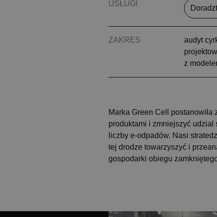
USŁUGI
Doradz
ZAKRES
audyt cyr
projektow
z model
Marka Green Cell postanowiła 
produktami i zmniejszyć udzia
liczby e-odpadów. Nasi stratedzy
tej drodze towarzyszyć i prze
gospodarki obiegu zamkniętego 