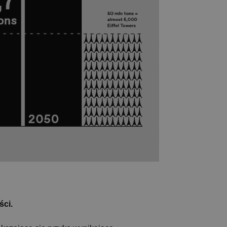
 strony
żliwia tworzenie
orzystania z jej
óżniania ludzi i
 strony
żliwia tworzenie
orzystania z jej
óżniania ludzi i
 strony
żliwia tworzenie
orzystania z jej
y do
kownika i wyboru
i z witryną.
gody
ityki i ustawienia
 ich preferencje
szłych sesjach.
óżniania ludzi i
 strony
żliwia tworzenie
orzystania z jej
ści.
óżniania ludzi i