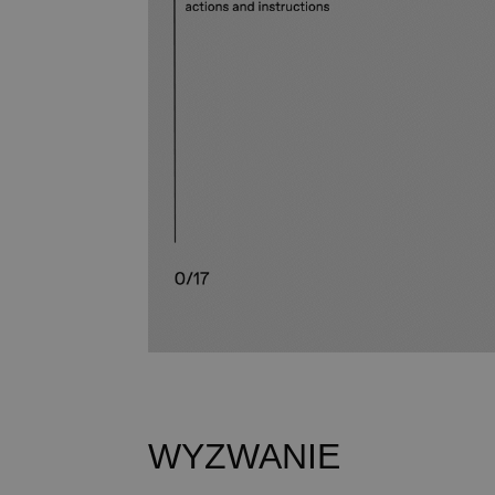
__cf_bm
__cf_bm
VISITOR_PRIVACY_
__cf_bm
WYZWANIE
__cf_bm