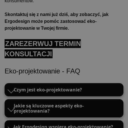
konsumentów.
Skontaktuj się z nami już dziś, aby zobaczyć, jak
Ergodesign może pomóc zastosować eko-
projektowanie w Twojej firmie.
ZAREZERWUJ TERMIN
KONSULTACJI
VISITOR_PRIVACY_METADATA
5 miesi
YouTube
tygod
.youtube.com
Eko-projektowanie - FAQ
Czym jest eko-projektowanie?
Jakie są kluczowe aspekty eko-
projektowania?
Jak Ergodesign wspiera eko-projektowanie?