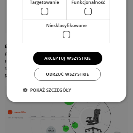
Targetowanie
Funkcjonalność
Niesklasyfikowane
6. Demontaż i ponowny montaż
– projektowanie
produktów w sposób ułatwiający ich demontaż. To
AKCEPTUJ WSZYSTKIE
podejście pozwala na efektywne odzyskiwanie surowców
oraz ich ponowne wykorzystanie w procesach
ODRZUĆ WSZYSTKIE
produkcyjnych.
POKAŻ SZCZEGÓŁY
Niezbędne
Wydajność
Targetowanie
Funkcjonalność
Niesklasyfikowane