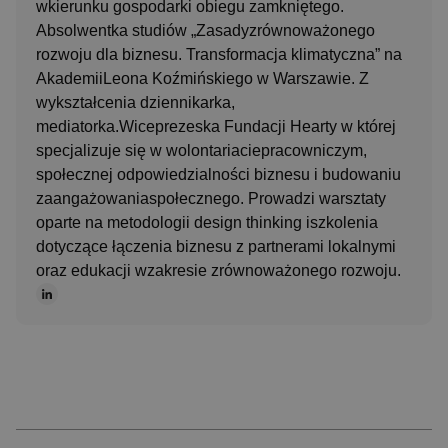
wkierunku gospodarki obiegu zamkniętego.
Absolwentka studiów „Zasadyzrównoważonego
rozwoju dla biznesu. Transformacja klimatyczna” na
AkademiiLeona Koźmińskiego w Warszawie. Z
CookieScriptConsent
4 tygodni
CookieScript
wykształcenia dziennikarka,
www.ergo.design
mediatorka.Wiceprezeska Fundacji Hearty w której
specjalizuje się w wolontariaciepracowniczym,
społecznej odpowiedzialności biznesu i budowaniu
zaangażowaniaspołecznego. Prowadzi warsztaty
oparte na metodologii design thinking iszkolenia
dotyczące łączenia biznesu z partnerami lokalnymi
oraz edukacji wzakresie zrównoważonego rozwoju.
__cf_bm
29 minu
Cloudflare Inc.
sekun
.hubspotusercontent-
na1.net