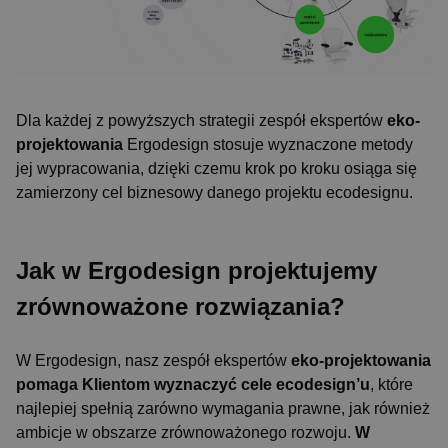
Niezbędne pliki cookie umożliwiają korzystanie z
podstawowych funkcji strony internetowej, takich
jak logowanie użytkownika i zarządzanie kontem.
Bez niezbędnych plików cookie nie można
prawidłowo korzystać ze strony internetowej.
Okre
Nazwa
Dostawca
/
Domena
przechow
Dla każdej z powyższych strategii zespół ekspertów
eko-
__cf_bm
29 minu
Cloudflare Inc.
projektowania
Ergodesign stosuje wyznaczone metody
sekun
.hsadspixel.net
jej wypracowania, dzięki czemu krok po kroku osiąga się
zamierzony cel biznesowy danego projektu ecodesignu.
Jak w Ergodesign projektujemy
zrównoważone rozwiązania?
W Ergodesign, nasz zespół ekspertów
eko-projektowania
__cf_bm
29 minu
Cloudflare Inc.
pomaga Klientom wyznaczyć cele ecodesign’u
, które
sekun
.hs-analytics.net
najlepiej spełnią zarówno wymagania prawne, jak również
ambicje w obszarze zrównoważonego rozwoju.
W
Polityce prywatności Google