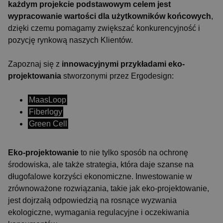
każdym projekcie podstawowym celem jest
wypracowanie wartości dla użytkowników końcowych
,
dzięki czemu pomagamy zwiększać konkurencyjność i
pozycję rynkową naszych Klientów.
Zapoznaj się z
innowacyjnymi przykładami eko-
projektowania
stworzonymi przez Ergodesign:
__cf_bm
29 minu
Cloudflare Inc.
sekun
.hsforms.com
MaasLoop
Fiberlogy
Green Cell
Eko-projektowanie
to nie tylko sposób na ochronę
środowiska, ale także strategia, która daje szanse na
długofalowe korzyści ekonomiczne. Inwestowanie w
zrównoważone rozwiązania, takie jak eko-projektowanie,
jest dojrzałą odpowiedzią na rosnące wyzwania
__cf_bm
29 minu
Cloudflare Inc.
sekun
.vimeo.com
ekologiczne, wymagania regulacyjne i oczekiwania