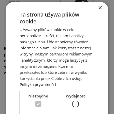
×
Ta strona używa plików
cookie
Używamy plików cookie w celu
personalizacji treści, reklam i analizy
naszego ruchu. Udostępniamy również
informacje o tym, jak korzystasz z naszej
5. Możliwość dostosowania i unowocześnienia
–
witryny, naszym partnerom reklamowym
projektowanie produktów z myślą o przyszłych
i analitycznym, którzy mogą łączyć je z
modyfikacjach i rozbudowie. Przykładem są modułowe
innymi informacjami, które im
smartfony, których poszczególne komponenty można
przekazałeś lub które zebrali w wyniku
wymieniać bez konieczności zakupu nowego urządzenia.
korzystania przez Ciebie z ich usług.
Polityka prywatności
Niezbędne
Wydajność